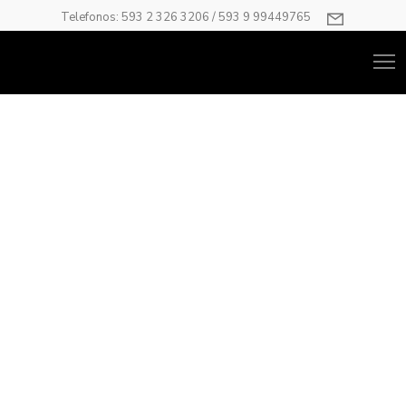
Telefonos: 593 2 326 3206 / 593 9 99449765
Top Down Animated
Content