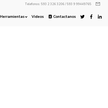
Telefonos: 593 2 326 3206 / 593 9 99449765
Herramientas
Videos
Contactanos