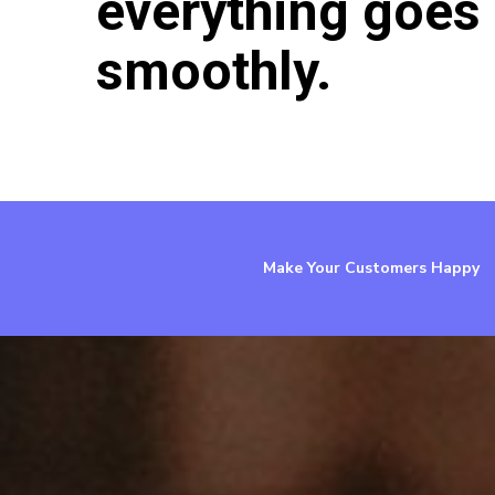
everything goes
smoothly.
Make Your Customers Happy