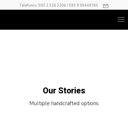
Telefonos: 593 2 326 3206 / 593 9 99449765
Our Stories
Multiple handcrafted options