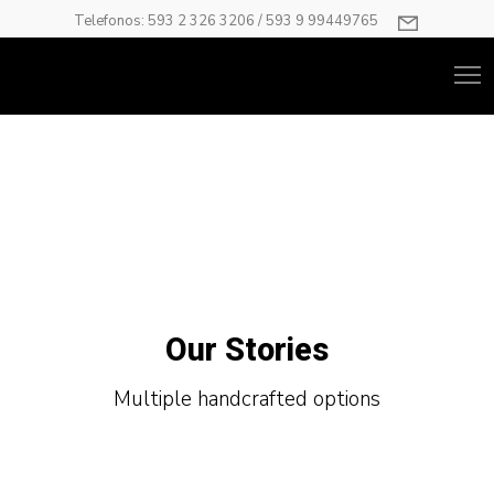
Telefonos: 593 2 326 3206 / 593 9 99449765
Our Stories
Multiple handcrafted options